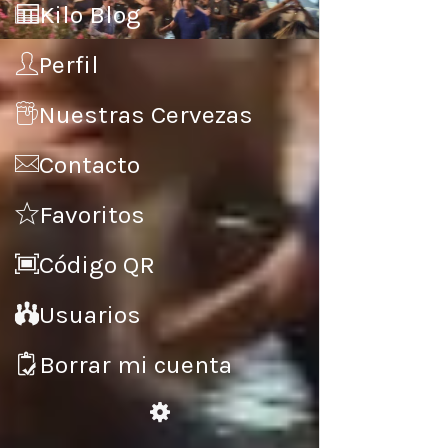
Kilo Blog
o
Perfil
S
Nuestras Cervezas
P
Contacto
E
Favoritos
A
Código QR
M
Usuarios
N
Borrar mi cuenta